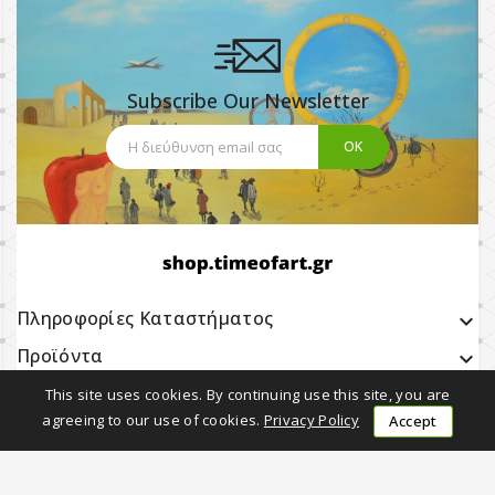
Subscribe Our Newsletter
Πληροφορίες Καταστήματος
keyboard_arrow_down
Προϊόντα

Η εταιρία μας

This site uses cookies. By continuing use this site, you are
agreeing to our use of cookies.
Privacy Policy
Accept
Earning with Us

Follow Us
