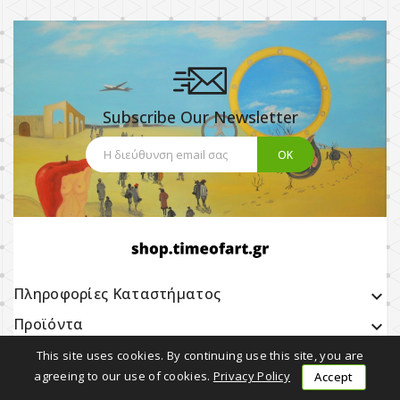
Subscribe Our Newsletter
Πληροφορίες Καταστήματος
keyboard_arrow_down
Προϊόντα

Η εταιρία μας

This site uses cookies. By continuing use this site, you are
agreeing to our use of cookies.
Privacy Policy
Accept
Earning with Us
