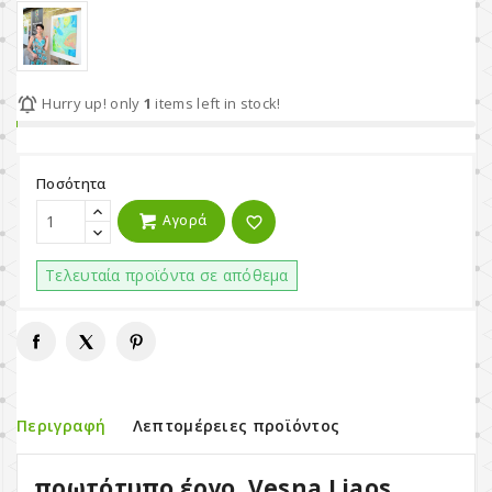

Hurry up! only
1
items left in stock!
Ποσότητα
Αγορά
favorite_border
Τελευταία προϊόντα σε απόθεμα
Περιγραφή
Λεπτομέρειες προϊόντος
πρωτότυπο έργο, Vesna Liaos