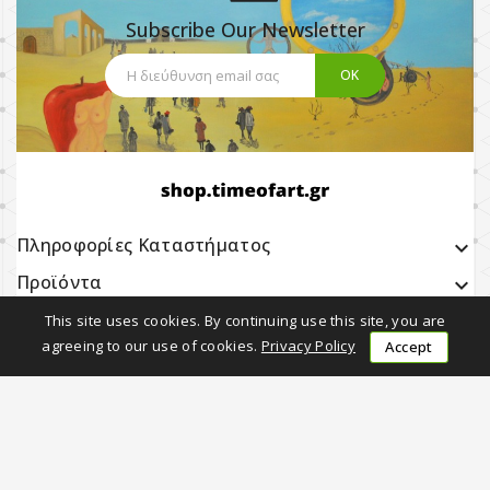
Subscribe Our Newsletter
Πληροφορίες Καταστήματος
keyboard_arrow_down
Προϊόντα

Η εταιρία μας

This site uses cookies. By continuing use this site, you are
agreeing to our use of cookies.
Privacy Policy
Accept
Earning with Us

Follow Us
