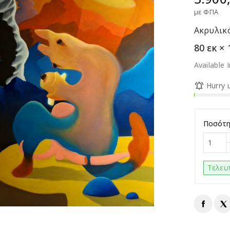
με ΦΠΑ
Ακρυλικ
80 εκ × 
Available 

Hurry u
Ποσότ
Τελευ