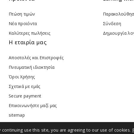
Πτώση τιμών
Παρακολούθησ
Νέα προϊόντα
Σύνδεση
Καλύτερες πωλήσεις
Δημιουργία λο
Η εταιρία μας
Αποστολές και Επιστροφές
Πνευματική ιδιοκτησία
Όροι Χρήσης
Σχετικά με εμάς
Secure payment
Επικοινωνήστε μαζί μας
sitemap
Καταστήματα
y continuing use this site, you are agreeing to our use of cookies.