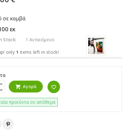
ό σε καμβά
100 εκ
In Stock:
1 Αντικείμενο
p! only
1
items left in stock!
ητα
Αγορά
favorite_border
ταία προϊόντα σε απόθεμα