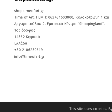
shop.timeofart.gr
Time of Art, ΓΕΜΗ: 063431603000, Κολοκοτρώνη 1 και
Αργυροπούλου 2, Εμπορικό Κέντρο "Shoppingland",
1ος όροφος
14562 Κηφισιά
Ελλάδα
+30 2106250619
info@timeofart.gr
This site uses cookies. B