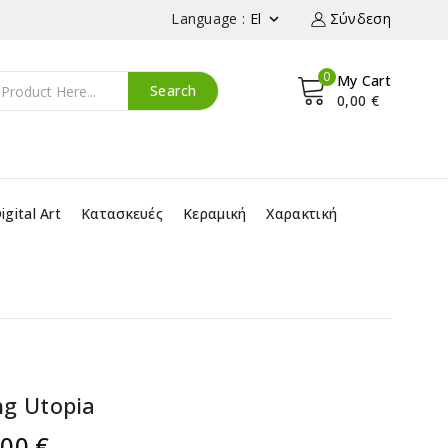
Language :
Σύνδεση
El

0
My Cart
Search
0,00 €
igital Art
Κατασκευές
Κεραμική
Χαρακτική
ng Utopia
,00 €