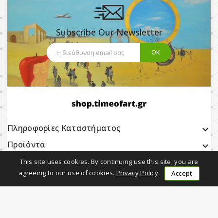
Subscribe Our Newsletter
Πληροφορίες Καταστήματος
keyboard_arrow_down
Προϊόντα

Η εταιρία μας

This site uses cookies. By continuing use this site, you are
agreeing to our use of cookies.
Privacy Policy
Accept
Earning with Us

Follow Us
